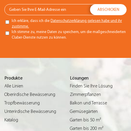
Ich erkläre, dass ich die
Datenschutzerklärung gelesen habe und ihr
zustimme.
Ich stimme zu, meine Daten zu speichern, um die maßgeschneiderten
Claber-Dienste nutzen zu können.
Produkte
Lösungen
Alle Linien
Finden Sie Ihre Lösung
Oberirdische Bewässerung
Zimmerpflanzen
Tropfbewässerung
Balkon und Terrasse
Unterirdische Bewässerung
Gemüsegärten
Katalog
Garten bis 50 m²
Garten bis 200 m²