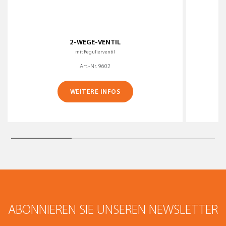
2-WEGE-VENTIL
A
mit Regulierventil
Art.-Nr. 9602
WEITERE INFOS
ABONNIEREN SIE UNSEREN NEWSLETTER