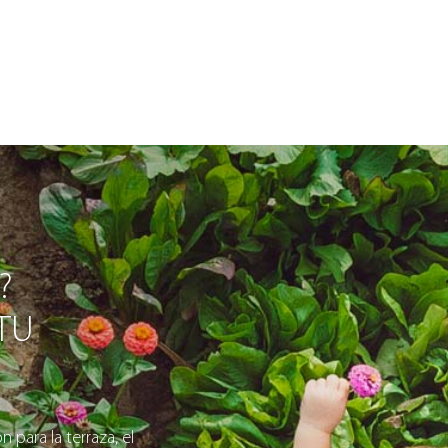
?
 TU
 para la terraza, el