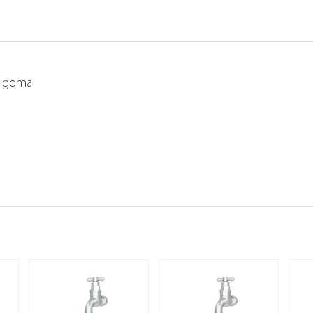
: goma