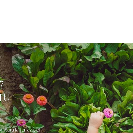
?
 TU
 para la terraza, el