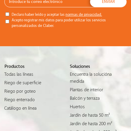
Declaro haber leído y aceptar las
normas de privacidad.
Acepto registrar mis datos para poder utilizar los servicios
personalizados de Claber.
Productos
Soluciones
Todas las líneas
Encuentra la solucióna
medida
Riego de superficie
Plantas de interior
Riego por goteo
Balcón y terraza
Riego enterrado
Huertos
Catálogo en línea
Jardín de hasta 50 m²
Jardín de hasta 200 m²