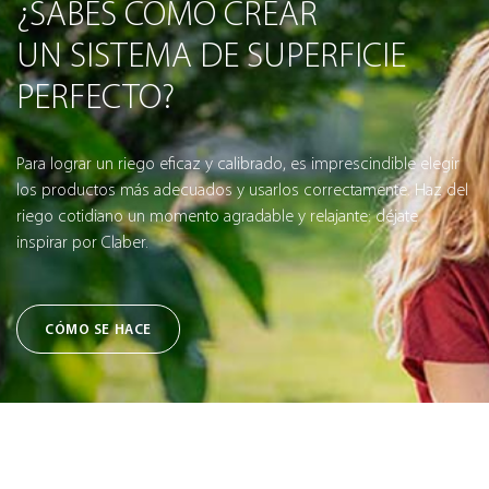
¿SABES CÓMO CREAR
UN SISTEMA DE SUPERFICIE
PERFECTO?
Para lograr un riego eficaz y calibrado, es imprescindible elegir
los productos más adecuados y usarlos correctamente. Haz del
riego cotidiano un momento agradable y relajante: déjate
inspirar por Claber.
CÓMO SE HACE