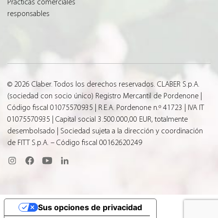
Prácticas comerciales
responsables
© 2026 Claber. Todos los derechos reservados. CLABER S.p.A.
(sociedad con socio único) Registro Mercantil de Pordenone |
Código fiscal 01075570935 | R.E.A. Pordenone n.º 41723 | IVA IT
01075570935 | Capital social 3.500.000,00 EUR, totalmente
desembolsado | Sociedad sujeta a la dirección y coordinación
de FITT S.p.A. – Código fiscal 00162620249
Sus opciones de privacidad