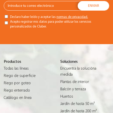
Declaro haber leído y aceptar las
normas de privacidad.
Acepto registrar mis datos para poder utilizar los servicios
personalizados de Claber.
Productos
Soluciones
Todas las líneas
Encuentra la solucióna
medida
Riego de superficie
Plantas de interior
Riego por goteo
Balcón y terraza
Riego enterrado
Huertos
Catálogo en línea
Jardín de hasta 50 m²
Jardín de hasta 200 m²