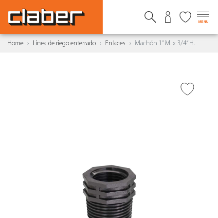
MENU
Home
Línea de riego enterrado
Enlaces
Machón 1” M. x 3/4” H.
AÑADIR A DESEADOS