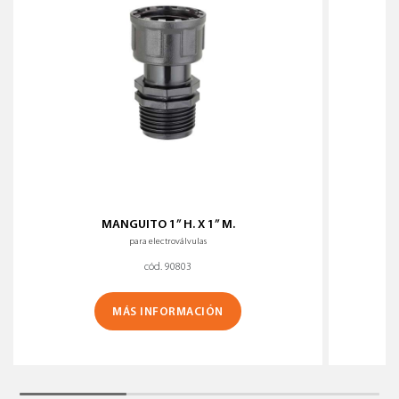
MANGUITO 1” H. X 1” M.
para electroválvulas
cód. 90803
MÁS INFORMACIÓN