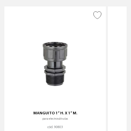
AÑADIR A DESEADOS
MANGUITO 1” H. X 1” M.
para electroválvulas
cód. 90803