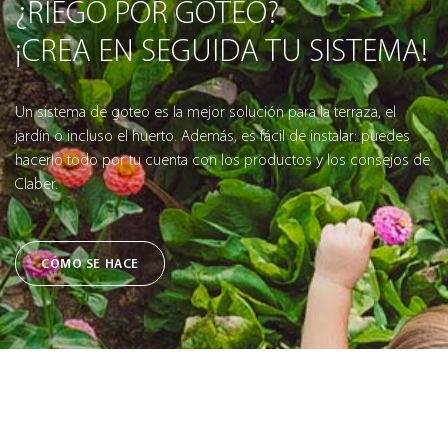
¿RIEGO POR GOTEO?
¡CREA EN SEGUIDA TU SISTEMA!
Un sistema de goteo es la mejor solución para la terraza, el
jardín o incluso el huerto. Además, es fácil de instalar: puedes
hacerlo todo por tu cuenta con los productos y los consejos de
Claber.
CÓMO SE HACE