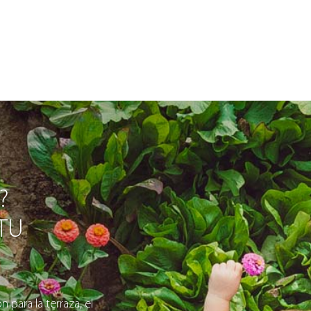
?
 TU
 para la terraza, el