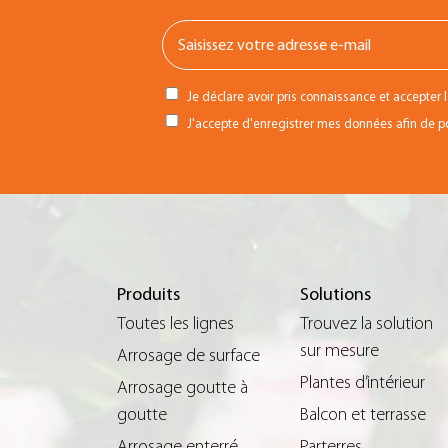
Je déclare avoir pris connaissance et accepter 
J'accepte d'enregistrer mes données afin de pou
Produits
Solutions
Toutes les lignes
Trouvez la solution
sur mesure
Arrosage de surface
Plantes d’intérieur
Arrosage goutte à
goutte
Balcon et terrasse
Arrosage enterré
Parterres