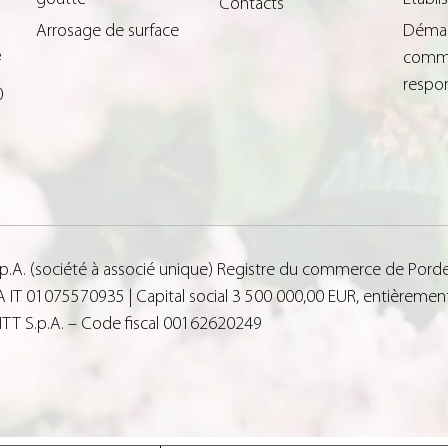
Contacts
Arrosage de surface
Déma
comme
²
respo
0
.p.A. (société à associé unique) Registre du commerce de Porde
IT 01075570935 | Capital social 3 500 000,00 EUR, entièrement 
 FITT S.p.A. – Code fiscal 00162620249