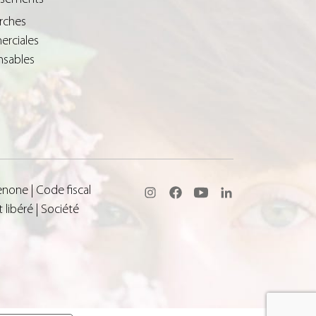
rches
rciales
nsables
none | Code fiscal
libéré | Société