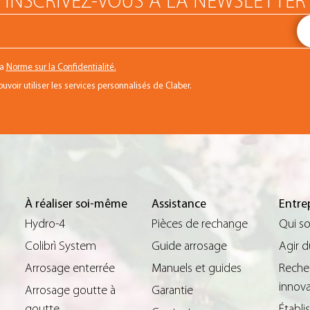
INSCRIVEZ-VOUS À LA NEWSLETTER
la
Norme sur la Confidentialité.
voir utiliser les services personnalisés de Claber.
À réaliser soi-même
Assistance
Entre
Hydro-4
Pièces de rechange
Qui s
Colibrì System
Guide arrosage
Agir 
Arrosage enterrée
Manuels et guides
Reche
innova
Arrosage goutte à
Garantie
goutte
Établ