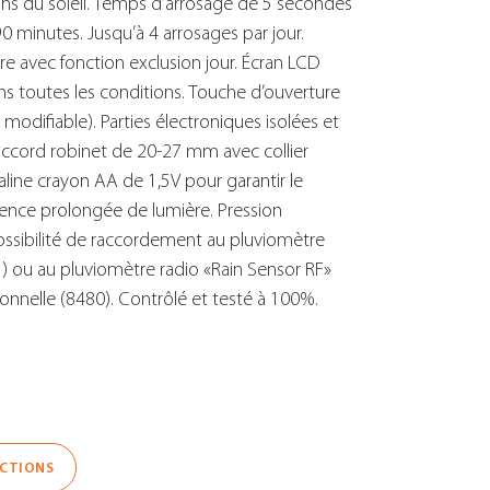
ns du soleil. Temps d’arrosage de 5 secondes
0 minutes. Jusqu’à 4 arrosages par jour.
avec fonction exclusion jour. Écran LCD
 dans toutes les conditions. Touche d’ouverture
modifiable). Parties électroniques isolées et
Raccord robinet de 20-27 mm avec collier
alcaline crayon AA de 1,5V pour garantir le
ence prolongée de lumière. Pression
 Possibilité de raccordement au pluviomètre
) ou au pluviomètre radio «Rain Sensor RF»
ionnelle (8480). Contrôlé et testé à 100%.
UCTIONS