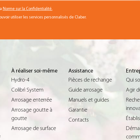
la
Norme sur la Confidentialité.
voir utiliser les services personnalisés de Claber.
À réaliser soi-même
Assistance
Entre
Hydro-4
Pièces de rechange
Qui s
Colibrì System
Guide arrosage
Agir 
Arrosage enterrée
Manuels et guides
Reche
innova
Arrosage goutte à
Garantie
goutte
Établ
Contacts
Arrosage de surface
Déma
comme
²