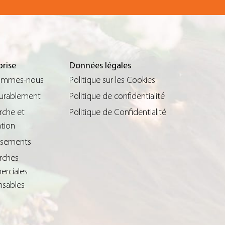
prise
Données légales
ommes-nous
Politique sur les Cookies
durablement
Politique de confidentialité
rche et
Politique de Confidentialité
tion
issements
rches
rciales
nsables