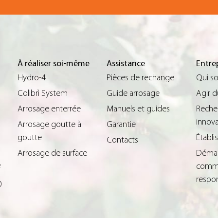
À réaliser soi-même
Assistance
Entre
Hydro-4
Pièces de rechange
Qui s
Colibrì System
Guide arrosage
Agir 
Arrosage enterrée
Manuels et guides
Reche
innova
Arrosage goutte à
Garantie
goutte
Établ
Contacts
Arrosage de surface
Déma
comme
²
respo
0