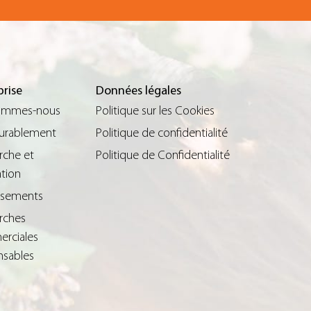
prise
Données légales
ommes-nous
Politique sur les Cookies
durablement
Politique de confidentialité
rche et
Politique de Confidentialité
tion
issements
rches
rciales
nsables