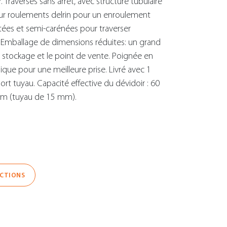
. Traverses sans arrêt, avec structure tubulaire
ur roulements delrin pour un enroulement
tées et semi-carénées pour traverser
. Emballage de dimensions réduites: un grand
e stockage et le point de vente. Poignée en
que pour une meilleure prise. Livré avec 1
t tuyau. Capacité effective du dévidoir : 60
 m (tuyau de 15 mm).
UCTIONS