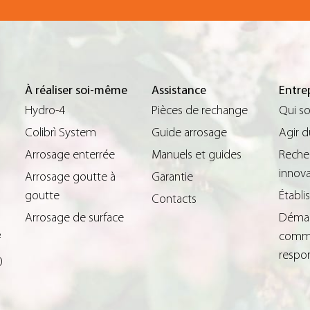
À réaliser soi-même
Assistance
Entre
Hydro-4
Pièces de rechange
Qui s
Colibrì System
Guide arrosage
Agir 
Arrosage enterrée
Manuels et guides
Reche
innova
Arrosage goutte à
Garantie
goutte
Établ
Contacts
Arrosage de surface
Déma
comme
²
respo
0