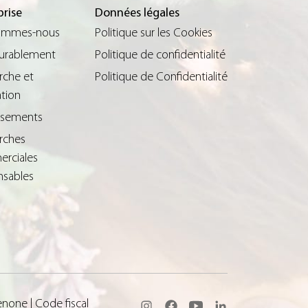
prise
Données légales
ommes-nous
Politique sur les Cookies
durablement
Politique de confidentialité
rche et
Politique de Confidentialité
tion
issements
rches
rciales
nsables
none | Code fiscal