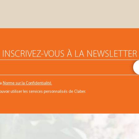
INSCRIVEZ-VOUS À LA NEWSLETTER
la
Norme sur la Confidentialité.
voir utiliser les services personnalisés de Claber.