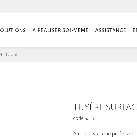
SOLUTIONS
À RÉALISER SOI-MÊME
ASSISTANCE
E
 4" (10 cm)
TUYÈRE SURFACE
code 90133
Arroseur statique professione