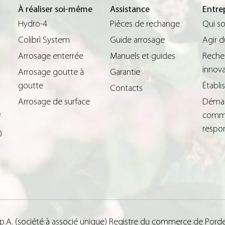
À réaliser soi-même
Assistance
Entre
Hydro-4
Pièces de rechange
Qui s
Colibrì System
Guide arrosage
Agir 
Arrosage enterrée
Manuels et guides
Reche
innova
Arrosage goutte à
Garantie
goutte
Établ
Contacts
Arrosage de surface
Déma
comme
²
respo
0
.p.A. (société à associé unique) Registre du commerce de Porde