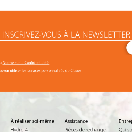
INSCRIVEZ-VOUS À LA NEWSLETTER
la
Norme sur la Confidentialité.
voir utiliser les services personnalisés de Claber.
À réaliser soi-même
Assistance
Entre
Hydro-4
Pièces de rechange
Qui s