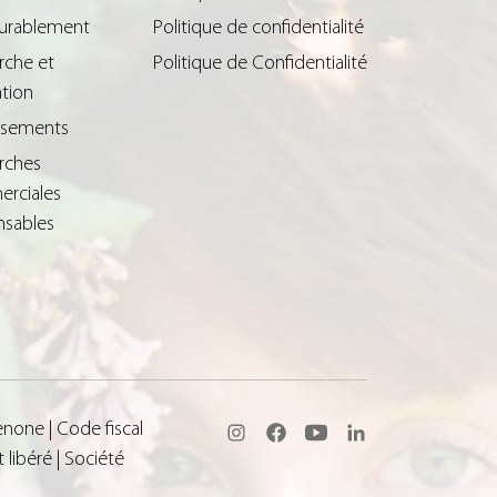
durablement
Politique de confidentialité
rche et
Politique de Confidentialité
tion
issements
rches
rciales
nsables
none | Code fiscal
libéré | Société