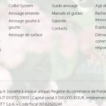
Colibrì System
Guide arrosage
Agir 
Arrosage enterrée
Manuels et guides
Reche
innova
Arrosage goutte à
Garantie
goutte
Établ
Contacts
Arrosage de surface
Déma
comme
²
respo
0
.p.A. (société à associé unique) Registre du commerce de Porde
IT 01075570935 | Capital social 3 500 000,00 EUR, entièrement 
 FITT S.p.A. – Code fiscal 00162620249