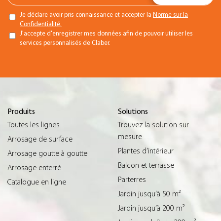
Je déclare avoir pris connaissance et accepter la
Norme sur la
Confidentialité.
J'accepte d'enregistrer mes données afin de pouvoir utiliser les
services personnalisés de Claber.
Produits
Solutions
Toutes les lignes
Trouvez la solution sur
mesure
Arrosage de surface
Plantes d’intérieur
Arrosage goutte à goutte
Balcon et terrasse
Arrosage enterré
Parterres
Catalogue en ligne
Jardin jusqu’à 50 m²
Jardin jusqu’à 200 m²