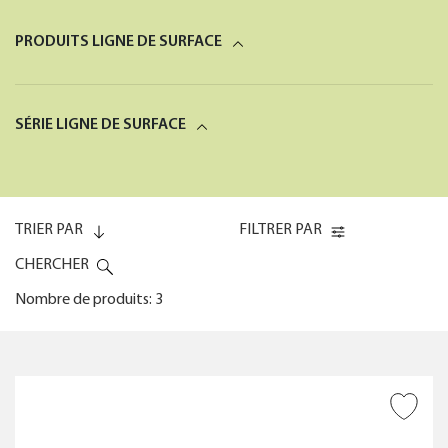
PRODUITS LIGNE DE SURFACE
SÉRIE LIGNE DE SURFACE
TRIER PAR
FILTRER PAR
CHERCHER
Nombre de produits: 3
Code (0-9)
TYPOLOGIE DE PRODUIT
AJOUTER À LA WISHLIST
Code (9-0)