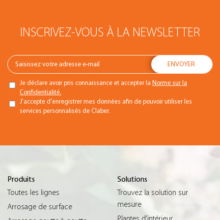
INSCRIVEZ-VOUS À LA NEWSLETTER
Je déclare avoir pris connaissance et accepter la
Norme sur la
Confidentialité.
J'accepte d'enregistrer mes données afin de pouvoir utiliser les
services personnalisés de Claber.
Produits
Solutions
Toutes les lignes
Trouvez la solution sur
mesure
Arrosage de surface
Plantes d’intérieur