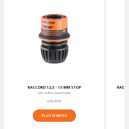
RACCORD 12,5 - 15 MM STOP
RACCO
avec surface caoutchoutée
code 8545
PLUS D’INFOS