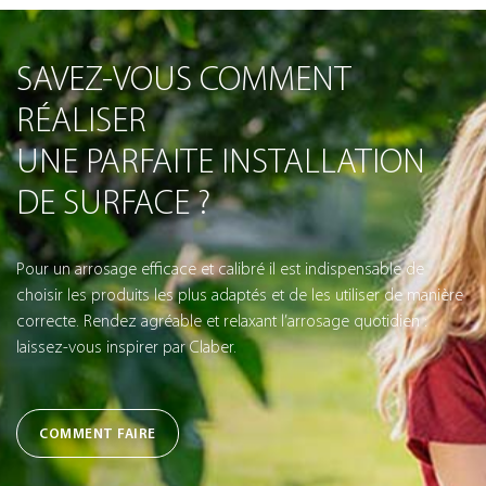
SAVEZ-VOUS COMMENT
RÉALISER
UNE PARFAITE INSTALLATION
DE SURFACE ?
Pour un arrosage efficace et calibré il est indispensable de
choisir les produits les plus adaptés et de les utiliser de manière
correcte. Rendez agréable et relaxant l’arrosage quotidien :
laissez-vous inspirer par Claber.
COMMENT FAIRE