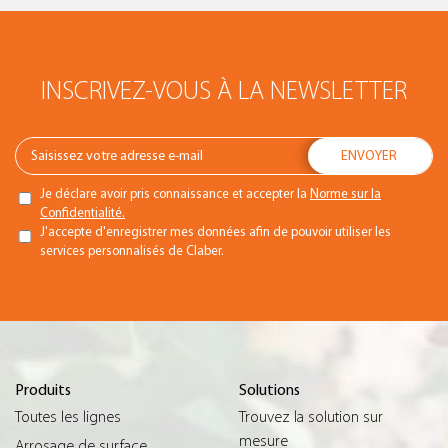
INSCRIVEZ-VOUS À LA NEWSLETTER
Je déclare avoir pris connaissance et accepter la
Norme sur la
Confidentialité.
J'accepte d'enregistrer mes données afin de pouvoir utiliser les
services personnalisés de Claber.
Produits
Solutions
Toutes les lignes
Trouvez la solution sur
mesure
Arrosage de surface