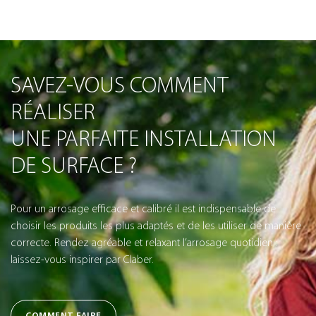
SAVEZ-VOUS COMMENT
RÉALISER
UNE PARFAITE INSTALLATION
DE SURFACE ?
Pour un arrosage efficace et calibré il est indispensable de
choisir les produits les plus adaptés et de les utiliser de manière
correcte. Rendez agréable et relaxant l’arrosage quotidien :
laissez-vous inspirer par Claber.
COMMENT FAIRE