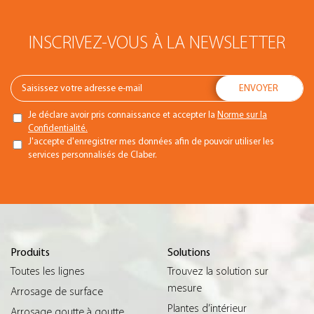
INSCRIVEZ-VOUS À LA NEWSLETTER
Je déclare avoir pris connaissance et accepter la
Norme sur la
Confidentialité.
J'accepte d'enregistrer mes données afin de pouvoir utiliser les
services personnalisés de Claber.
Produits
Solutions
Toutes les lignes
Trouvez la solution sur
mesure
Arrosage de surface
Plantes d’intérieur
Arrosage goutte à goutte