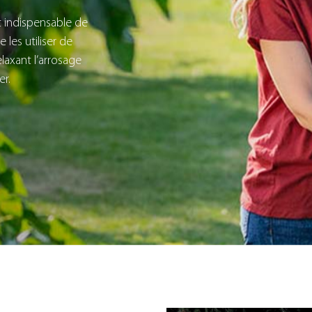
st indispensable de
 les utiliser de
laxant l’arrosage
er.