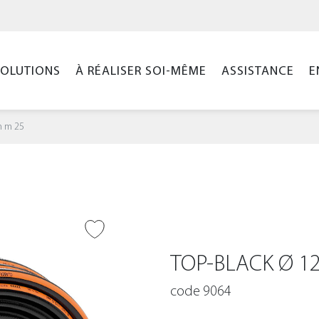
SOLUTIONS
À RÉALISER SOI-MÊME
ASSISTANCE
E
m m 25
ER À LA WISHLIST
TOP-BLACK Ø 1
code 9064