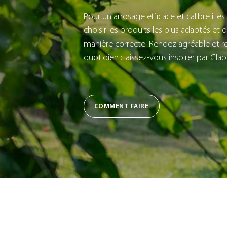
Pour un arrosage efficace et calibré il e
choisir les produits les plus adaptés et de
manière correcte. Rendez agréable et re
quotidien : laissez-vous inspirer par Clab
COMMENT FAIRE