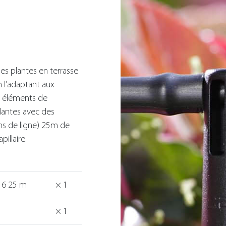
les plantes en terrasse
n l’adaptant aux
es éléments de
lantes avec des
ins de ligne) 25m de
illaire.
16 25 m
× 1
× 1