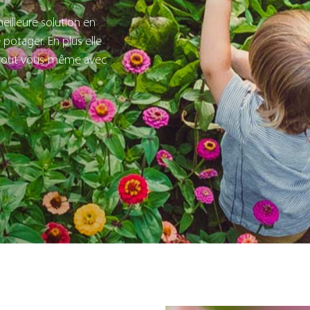
eilleure solution en
e potager. En plus elle
re tout vous-même avec