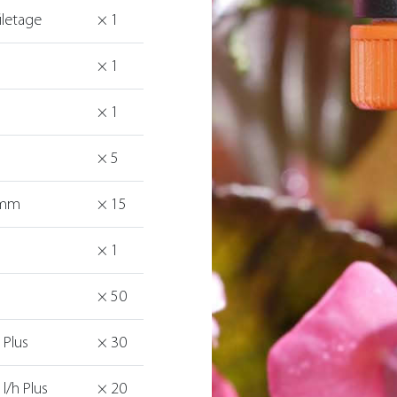
iletage
× 1
× 1
× 1
× 5
 mm
× 15
× 1
× 50
 Plus
× 30
l/h Plus
× 20