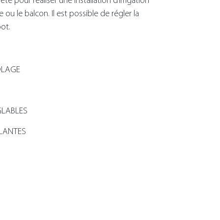
 pour réaliser une installation d’irrigation
 ou le balcon. Il est possible de régler la
ot.
OLAGE
GLABLES
PLANTES