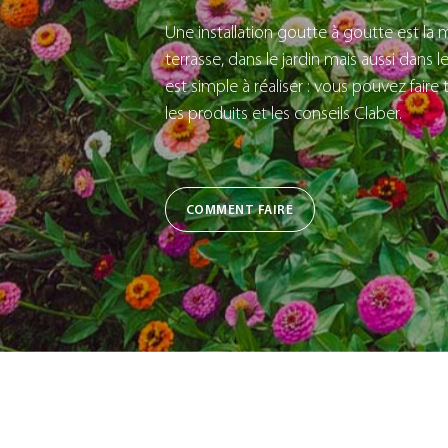
Une installation goutte à goutte est la m
terrasse, dans le jardin mais aussi dans l
est simple à réaliser : vous pouvez fai
les produits et les conseils Claber.
COMMENT FAIRE