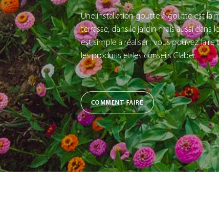
Une installation goutte à goutte est la m
terrasse, dans le jardin mais aussi dans l
est simple à réaliser : vous pouvez fai
les produits et les conseils Claber.
COMMENT FAIRE