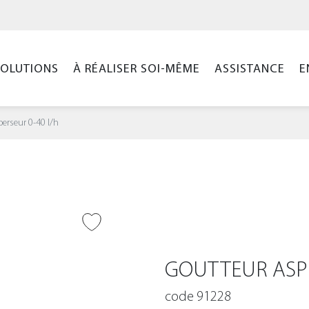
SOLUTIONS
À RÉALISER SOI-MÊME
ASSISTANCE
E
erseur 0-40 l/h
ER À LA WISHLIST
GOUTTEUR ASPE
code 91228