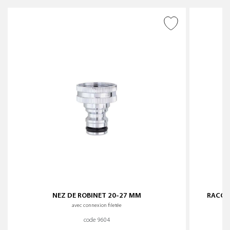
AJOUTER À LA WISHLIST
NEZ DE ROBINET 20-27 MM
RACCO
avec connexion filetée
code 9604