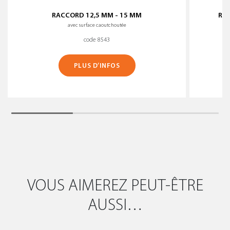
RACCORD 12,5 MM - 15 MM
RAC
avec surface caoutchoutée
code 8543
PLUS D’INFOS
VOUS AIMEREZ PEUT-ÊTRE
AUSSI…