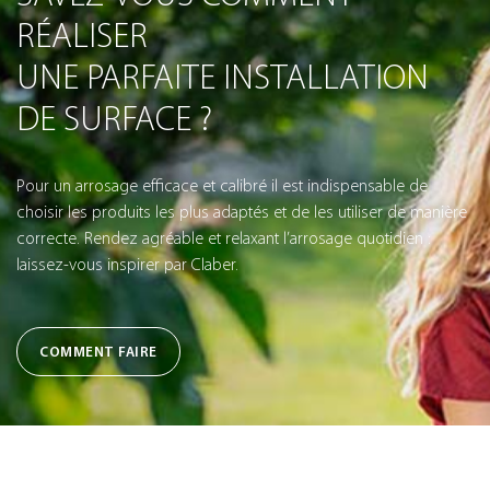
RÉALISER
UNE PARFAITE INSTALLATION
DE SURFACE ?
Pour un arrosage efficace et calibré il est indispensable de
choisir les produits les plus adaptés et de les utiliser de manière
correcte. Rendez agréable et relaxant l’arrosage quotidien :
laissez-vous inspirer par Claber.
COMMENT FAIRE