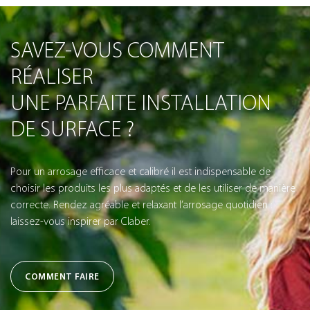
SAVEZ-VOUS COMMENT
RÉALISER
UNE PARFAITE INSTALLATION
DE SURFACE ?
Pour un arrosage efficace et calibré il est indispensable de
choisir les produits les plus adaptés et de les utiliser de manière
correcte. Rendez agréable et relaxant l’arrosage quotidien :
laissez-vous inspirer par Claber.
COMMENT FAIRE