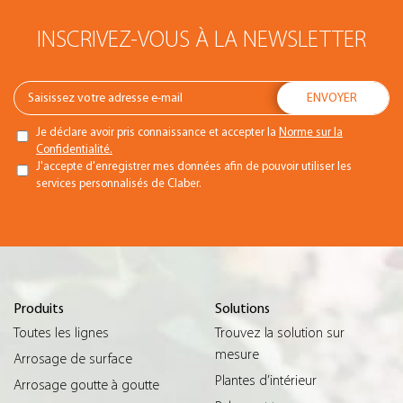
INSCRIVEZ-VOUS À LA NEWSLETTER
Je déclare avoir pris connaissance et accepter la
Norme sur la
Confidentialité.
J'accepte d'enregistrer mes données afin de pouvoir utiliser les
services personnalisés de Claber.
Produits
Solutions
Toutes les lignes
Trouvez la solution sur
mesure
Arrosage de surface
Plantes d’intérieur
Arrosage goutte à goutte