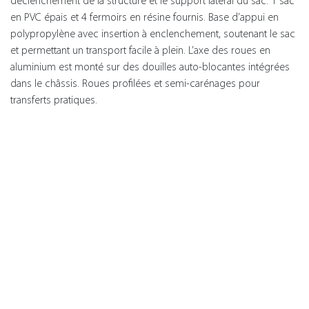
déclenchement de la structure et le support latéral du sac. 1 sac
en PVC épais et 4 fermoirs en résine fournis. Base d’appui en
polypropylène avec insertion à enclenchement, soutenant le sac
et permettant un transport facile à plein. L’axe des roues en
aluminium est monté sur des douilles auto-blocantes intégrées
dans le châssis. Roues profilées et semi-carénages pour
transferts pratiques.