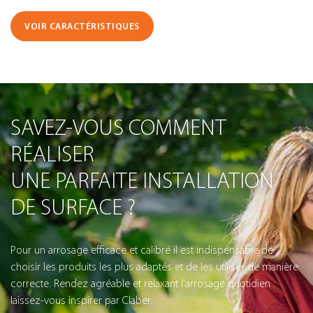
VOIR CARACTÉRISTIQUES
SAVEZ-VOUS COMMENT
RÉALISER
UNE PARFAITE INSTALLATION
DE SURFACE ?
Pour un arrosage efficace et calibré il est indispensable de
choisir les produits les plus adaptés et de les utiliser de manière
correcte. Rendez agréable et relaxant l’arrosage quotidien :
laissez-vous inspirer par Claber.