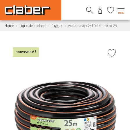
MENU
Home
Ligne de surface
Tuyaux
Aquamaster Ø 1” (25mm) m 25
nouveauté !
AJOUTER À LA WISHLIST