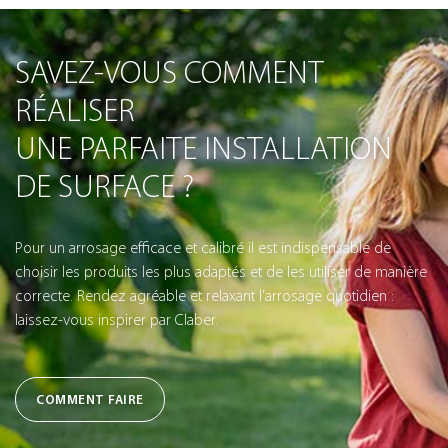
SAVEZ-VOUS COMMENT
RÉALISER
UNE PARFAITE INSTALLATION
DE SURFACE ?
Pour un arrosage efficace et calibré il est indispensable de
choisir les produits les plus adaptés et de les utiliser de manière
correcte. Rendez agréable et relaxant l’arrosage quotidien :
laissez-vous inspirer par Claber.
COMMENT FAIRE