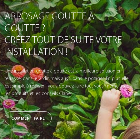
ARROSAGE GOUTTE À
GOUTTE ?
CRÉEZ TOUT DE SUITE VOTRE
INSTALLATION !
Une installation goutte à goutte est la meilleure solution en
terrasse, dans le jardin mais aussi dans le potager. En plus elle
est simple à réaliser : vous pouvez faire tout vous-même avec
les produits et les conseils Claber.
COMMENT FAIRE