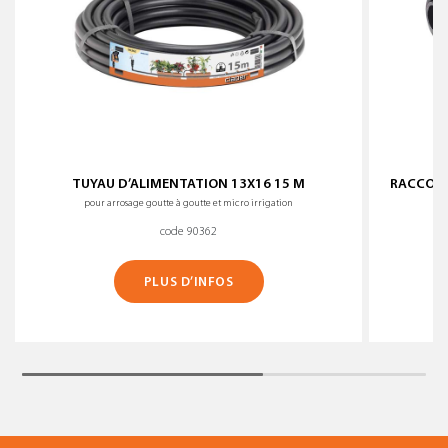
TUYAU D’ALIMENTATION 13X16 15 M
RACCORD
pour arrosage goutte à goutte et micro irrigation
code 90362
PLUS D’INFOS