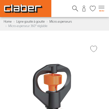
MENU
Home
Ligne goutte à goutte
Micro asperseurs
Micro-asperseur 360° réglable
AJOUTER À LA WISHLIST