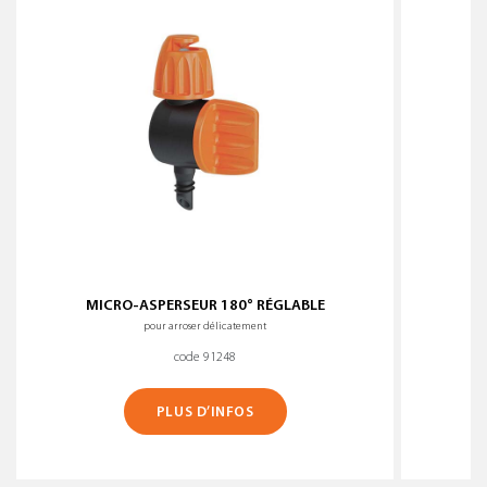
MICRO-ASPERSEUR 180° RÉGLABLE
MI
pour arroser délicatement
code 91248
PLUS D’INFOS