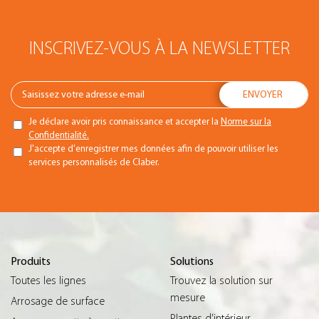
INSCRIVEZ-VOUS À LA NEWSLETTER
Je déclare avoir pris connaissance et accepter la
Norme sur la
Confidentialité.
J'accepte d'enregistrer mes données afin de pouvoir utiliser les
services personnalisés de Claber.
Produits
Solutions
Toutes les lignes
Trouvez la solution sur
mesure
Arrosage de surface
Plantes d’intérieur