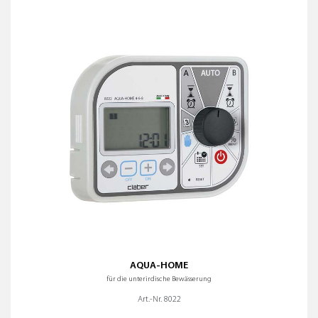
TROPFBEWÄSSERUNG
Name (A-Z)
Name (Z-A)
UNTERIRDISCHE BEWÄSSERUNG
ALLE FILTER ENTFERNEN
AQUA-HOME
für die unterirdische Bewässerung
Art.-Nr. 8022