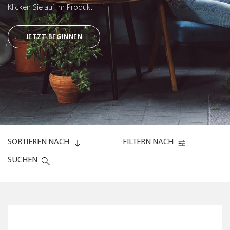
Klicken Sie auf Ihr Produkt
JETZT BEGINNEN
SORTIEREN NACH
FILTERN NACH
SUCHEN
Code (0-9)
OBERIRDISCHE BEWÄSSERUNG
Code (9-0)