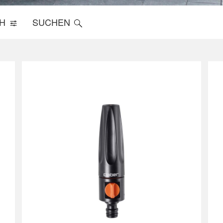
CH
SUCHEN
OPFBEWÄSSERUNG
UNTERIRDISCHE
BEWÄSSERUNG
ässerungscomputer und
Colibrì System
ensensor
Bewässerungscomputer u
ehör Block-System und
Regensensor
njet
Magnetventile
pfer und Sprühdüsen
Regner
onome
ässerungssysteme