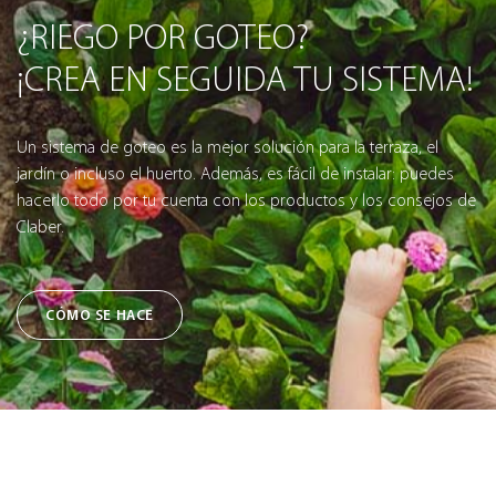
¿RIEGO POR GOTEO?
¡CREA EN SEGUIDA TU SISTEMA!
Un sistema de goteo es la mejor solución para la terraza, el
jardín o incluso el huerto. Además, es fácil de instalar: puedes
hacerlo todo por tu cuenta con los productos y los consejos de
Claber.
CÓMO SE HACE