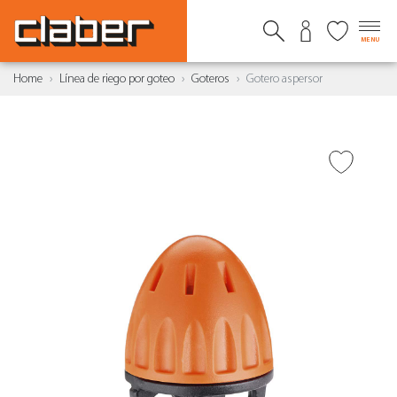
MENU
Home
Línea de riego por goteo
Goteros
Gotero aspersor
AÑADIR A DESEADOS