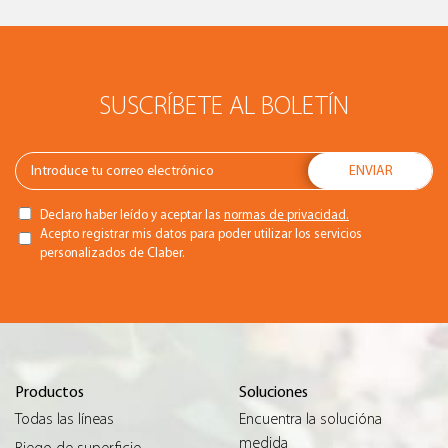
SUSCRÍBETE AL BOLETÍN
Declaro haber leído y aceptar las
normas de privacidad.
Acepto registrar mis datos para poder utilizar los servicios
personalizados de Claber.
Productos
Soluciones
Todas las líneas
Encuentra la solucióna
medida
Riego de superficie