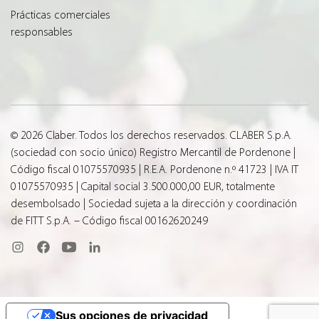
Prácticas comerciales
responsables
© 2026 Claber. Todos los derechos reservados. CLABER S.p.A.
(sociedad con socio único) Registro Mercantil de Pordenone |
Código fiscal 01075570935 | R.E.A. Pordenone n.º 41723 | IVA IT
01075570935 | Capital social 3.500.000,00 EUR, totalmente
desembolsado | Sociedad sujeta a la dirección y coordinación
de FITT S.p.A. – Código fiscal 00162620249
Sus opciones de privacidad