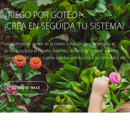
¿RIEGO POR GOTEO?
¡CREA EN SEGUIDA TU SISTEMA!
Un sistema de goteo es la mejor solución para la terraza, el
jardín o incluso el huerto. Además, es fácil de instalar: puedes
hacerlo todo por tu cuenta con los productos y los consejos de
Claber.
CÓMO SE HACE