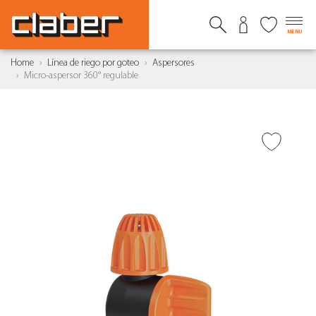
MENU
Home
Línea de riego por goteo
Aspersores
Micro-aspersor 360° regulable
AÑADIR A DESEADOS