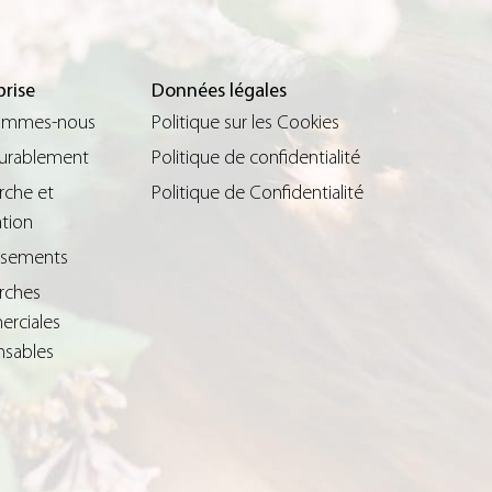
prise
Données légales
ommes-nous
Politique sur les Cookies
durablement
Politique de confidentialité
rche et
Politique de Confidentialité
tion
issements
rches
rciales
nsables