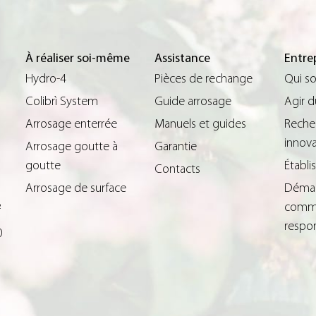
À réaliser soi-même
Assistance
Entre
Hydro-4
Pièces de rechange
Qui s
Colibrì System
Guide arrosage
Agir 
Arrosage enterrée
Manuels et guides
Reche
innova
Arrosage goutte à
Garantie
goutte
Établ
Contacts
Arrosage de surface
Déma
comme
²
respo
0