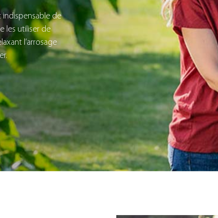
st indispensable de
 les utiliser de
laxant l’arrosage
er.