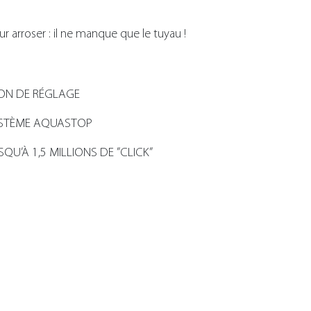
r arroser : il ne manque que le tuyau !
ON DE RÉGLAGE
YSTÈME AQUASTOP
U’À 1,5 MILLIONS DE ”CLICK”