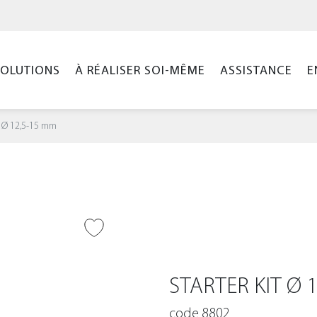
SOLUTIONS
À RÉALISER SOI-MÊME
ASSISTANCE
E
it Ø 12,5-15 mm
ER À LA WISHLIST
STARTER KIT Ø 
code 8802