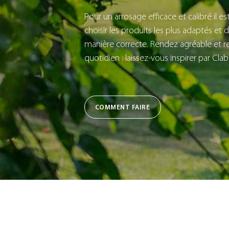
Pour un arrosage efficace et calibré il e
choisir les produits les plus adaptés et de
manière correcte. Rendez agréable et re
quotidien : laissez-vous inspirer par Clab
COMMENT FAIRE