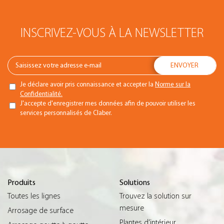
INSCRIVEZ-VOUS À LA NEWSLETTER
Je déclare avoir pris connaissance et accepter la
Norme sur la
Confidentialité.
J'accepte d'enregistrer mes données afin de pouvoir utiliser les
services personnalisés de Claber.
Produits
Solutions
Toutes les lignes
Trouvez la solution sur
mesure
Arrosage de surface
Plantes d’intérieur