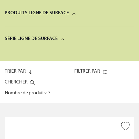
PRODUITS LIGNE DE SURFACE
SÉRIE LIGNE DE SURFACE
TRIER PAR
FILTRER PAR
CHERCHER
Nombre de produits: 3
Code (0-9)
TYPOLOGIE DE PRODUIT
AJOUTER À LA WISHLIST
Code (9-0)
NOMBRE DE JETS