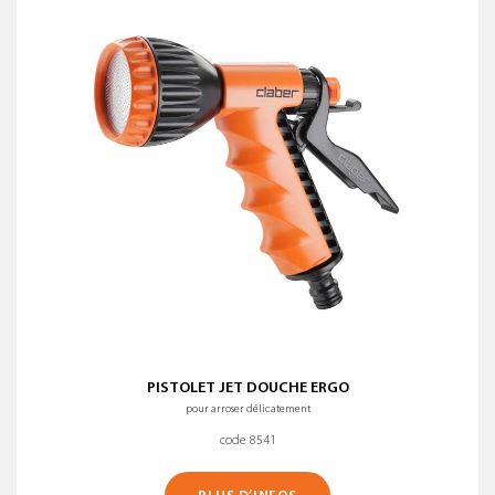
Nom (A-Z)
Nom (Z-A)
MATÉRIAU
EFFACER TOUS LES FILTRES
PISTOLET JET DOUCHE ERGO
pour arroser délicatement
code 8541