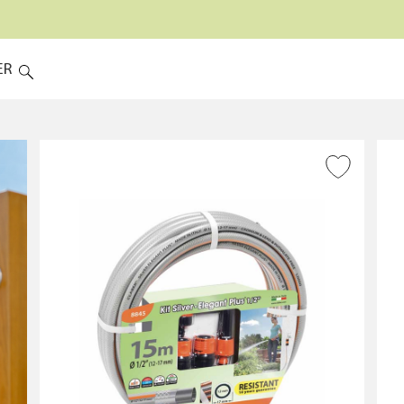
ER
RNI AVEC ACCESSOIRES
TYPOLOGIE DE TUYAU
AJOUTER À LA WISHLIST
Guipé
Tricoté
Extensible
À spirale
Léger