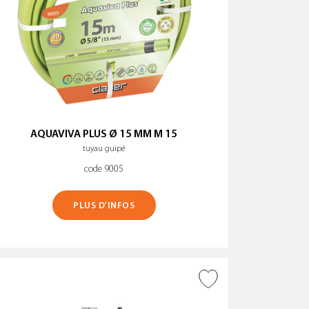
AQUAVIVA PLUS Ø 15 MM M 15
tuyau guipé
code 9005
PLUS D’INFOS
AJOUTER À LA WISHLIST