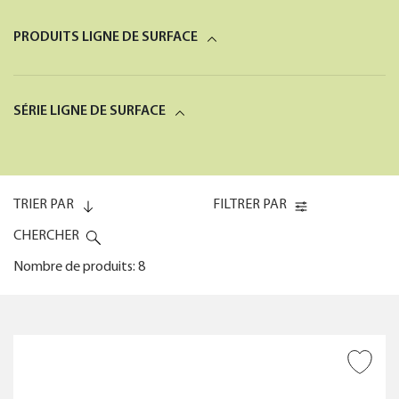
PRODUITS LIGNE DE SURFACE
SÉRIE LIGNE DE SURFACE
TRIER PAR
FILTRER PAR
CHERCHER
Nombre de produits: 8
Code (0-9)
FRÉQUENCE D'UTILISATION
AJOUTER À LA WISHLIST
Code (9-0)
FOURNI AVEC ACCESSOIRES