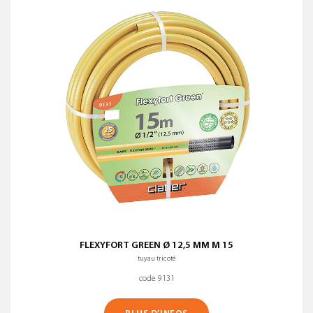
Nom (A-Z)
Nom (Z-A)
TYPOLOGIE DE TUYAU
?
EFFACER TOUS LES FILTRES
FLEXYFORT GREEN Ø 12,5 MM M 15
tuyau tricoté
code 9131