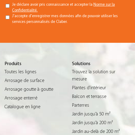
Je déclare avoir pris connaissance et accepter la
Norme sur la
Confidentialité.
J'accepte d'enregistrer mes données afin de pouvoir utiliser les
services personnalisés de Claber.
Produits
Solutions
Toutes les lignes
Trouvez la solution sur
mesure
Arrosage de surface
Plantes d’intérieur
Arrosage goutte à goutte
Balcon et terrasse
Arrosage enterré
Parterres
Catalogue en ligne
Jardin jusqu’à 50 m²
Jardin jusqu’à 200 m²
Jardin au-delà de 200 m²