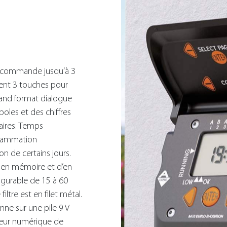
l commande jusqu’à 3
ment 3 touches pour
rand format dialogue
boles et des chiffres
aires. Temps
grammation
n de certains jours.
s en mémoire et d’en
igurable de 15 à 60
ltre est en filet métal.
nne sur une pile 9 V
cateur numérique de