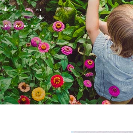
eilleure solution en
e potager. En plus elle
re tout vous-même avec