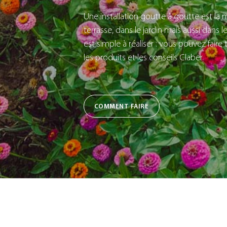
Une installation goutte à goutte est la m
terrasse, dans le jardin mais aussi dans l
est simple à réaliser : vous pouvez fai
les produits et les conseils Claber.
COMMENT FAIRE