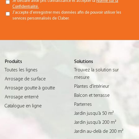
Je déclare avoir pris connaissance et accepter la
Norme sur la
Confidentialité.
J'accepte d'enregistrer mes données afin de pouvoir utiliser les
services personnalisés de Claber.
Produits
Solutions
Toutes les lignes
Trouvez la solution sur
mesure
Arrosage de surface
Plantes d’intérieur
Arrosage goutte à goutte
Balcon et terrasse
Arrosage enterré
Parterres
Catalogue en ligne
Jardin jusqu’à 50 m²
Jardin jusqu’à 200 m²
Jardin au-delà de 200 m²