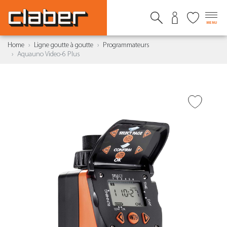
MENU
Home
Ligne goutte à goutte
Programmateurs
Aquauno Video-6 Plus
AJOUTER À LA WISHLIST