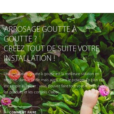
ARROSAGE GOUTTE À
GOUTTE ?
CRÉEZ TOUT DE SUITE VOTRE
INSTALLATION !
Une installation goutte à goutte est la meilleure solution en
terrasse, dans le jardin mais aussi dans le potager. En plus elle
est simple à réaliser : vous pouvez faire tout vous-même avec
les produits et les conseils Claber.
COMMENT FAIRE