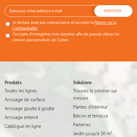
Je déclare avoir pris connaissance et accepter la
Norme sur la
Confidentialité.
J'accepte d'enregistrer mes données afin de pouvoir utiliser les
services personnalisés de Claber.
Produits
Solutions
Toutes les lignes
Trouvez la solution sur
mesure
Arrosage de surface
Plantes d’intérieur
Arrosage goutte à goutte
Balcon et terrasse
Arrosage enterré
Parterres
Catalogue en ligne
Jardin jusqu’à 50 m²