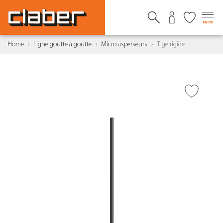
MENU
Home
Ligne goutte à goutte
Micro asperseurs
Tige rigide
AJOUTER À LA WISHLIST