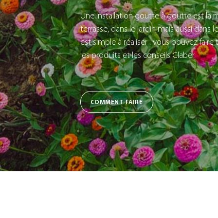
Une installation goutte à goutte est la m
terrasse, dans le jardin mais aussi dans l
est simple à réaliser : vous pouvez fai
les produits et les conseils Claber.
COMMENT FAIRE