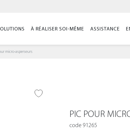
SOLUTIONS
À RÉALISER SOI-MÊME
ASSISTANCE
E
our micro-asperseurs
ER À LA WISHLIST
PIC POUR MICR
code 91265