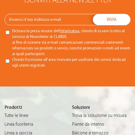
ISCRIVITI ALLA NEWSLETTER
Dichiaro la presa visione dell’
informativa
, chiedo di essere iscritto al
servizio di Newsletter di CLABER,
al fine di ricevere via e-mail comunicazioni commerciali contenenti
informazioni sui prodotti o servizi, nonché promozioni o inviti ad eventi
ai quali parteciperò.
Chiedo l’iscrizione all’area riservata per usufruire dei servizi dedicati
agli utenti registrati.
Prodotti
Soluzioni
Tutte le linee
Trova la soluzione su misura
Linea fuoriterra
Piante da interno
Linea a goccia
Balcone e terrazzo