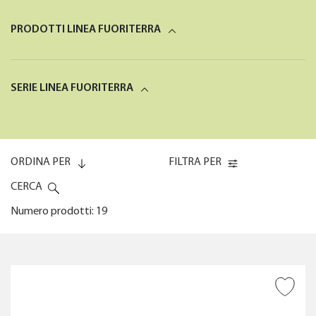
PRODOTTI LINEA FUORITERRA
SERIE LINEA FUORITERRA
ORDINA PER
FILTRA PER
CERCA
Numero prodotti: 19
Codice (0-9)
AREA DA IRRIGARE
AGGIUNGI ALLA
Codice (9-0)
WISHLIST
COPERTURA