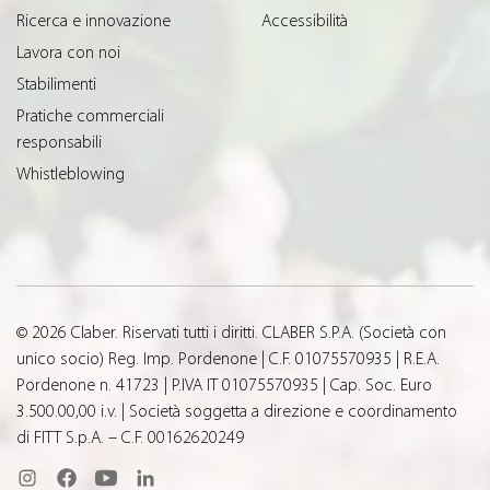
Ricerca e innovazione
Accessibilità
Lavora con noi
Stabilimenti
Pratiche commerciali
responsabili
Whistleblowing
© 2026 Claber. Riservati tutti i diritti. CLABER S.P.A. (Società con
unico socio) Reg. Imp. Pordenone | C.F. 01075570935 | R.E.A.
Pordenone n. 41723 | P.IVA IT 01075570935 | Cap. Soc. Euro
3.500.00,00 i.v. | Società soggetta a direzione e coordinamento
di FITT S.p.A. – C.F. 00162620249