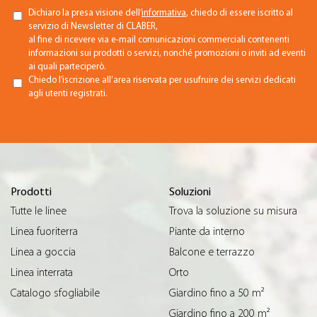
Dichiaro la presa visione dell’
informativa
, chiedo di essere iscritto al
servizio di Newsletter di CLABER,
al fine di ricevere via e-mail comunicazioni commerciali contenenti
informazioni sui prodotti o servizi, nonché promozioni o inviti ad eventi
ai quali parteciperò.
Chiedo l’iscrizione all’area riservata per usufruire dei servizi dedicati
agli utenti registrati.
Prodotti
Soluzioni
Tutte le linee
Trova la soluzione su misura
Linea fuoriterra
Piante da interno
Linea a goccia
Balcone e terrazzo
Linea interrata
Orto
Catalogo sfogliabile
Giardino fino a 50 m²
Giardino fino a 200 m²