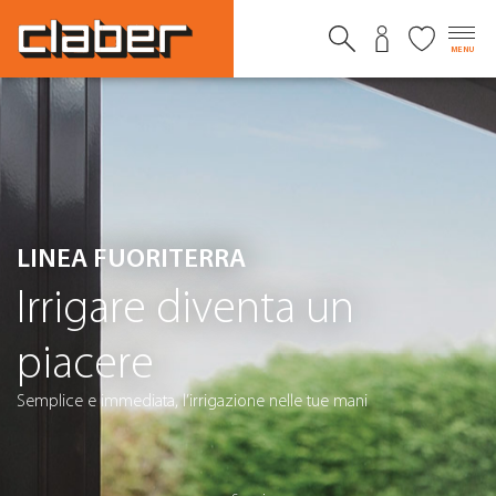
MENU
LINEA FUORITERRA
Irrigare diventa un
piacere
Semplice e immediata, l’irrigazione nelle tue mani