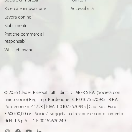
Sociale d’Impresa
Fornitori
Ricerca e innovazione
Accessibilità
Lavora con noi
Stabilimenti
Pratiche commerciali
responsabili
Whistleblowing
© 2026 Claber. Riservati tutti i diritti. CLABER S.P.A. (Società con
unico socio) Reg. Imp. Pordenone | C.F. 01075570935 | R.E.A.
Pordenone n. 41723 | P.IVA IT 01075570935 | Cap. Soc. Euro
3.500.00,00 i.v. | Società soggetta a direzione e coordinamento
di FITT S.p.A. – C.F. 00162620249