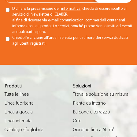
Dichiaro la presa visione dell’
informativa
, chiedo di essere iscritto al
servizio di Newsletter di CLABER,
al fine di ricevere via e-mail comunicazioni commerciali contenenti
informazioni sui prodotti o servizi, nonché promozioni o inviti ad eventi
ai quali parteciperò.
Chiedo l’iscrizione all’area riservata per usufruire dei servizi dedicati
agli utenti registrati.
Prodotti
Soluzioni
Tutte le linee
Trova la soluzione su misura
Linea fuoriterra
Piante da interno
Linea a goccia
Balcone e terrazzo
Linea interrata
Orto
Catalogo sfogliabile
Giardino fino a 50 m²