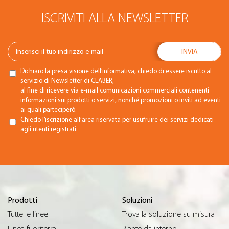
ISCRIVITI ALLA NEWSLETTER
Dichiaro la presa visione dell’
informativa
, chiedo di essere iscritto al
servizio di Newsletter di CLABER,
al fine di ricevere via e-mail comunicazioni commerciali contenenti
informazioni sui prodotti o servizi, nonché promozioni o inviti ad eventi
ai quali parteciperò.
Chiedo l’iscrizione all’area riservata per usufruire dei servizi dedicati
agli utenti registrati.
Prodotti
Soluzioni
Tutte le linee
Trova la soluzione su misura