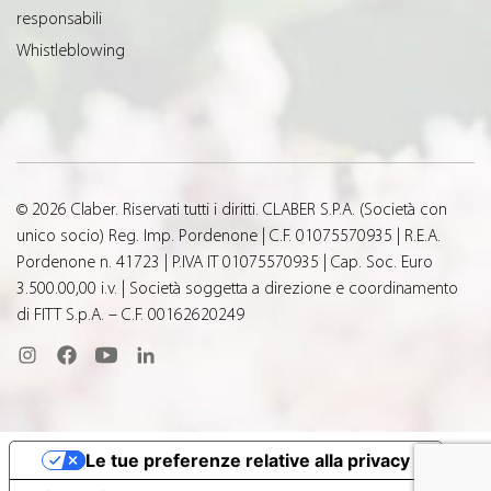
responsabili
Whistleblowing
© 2026 Claber. Riservati tutti i diritti. CLABER S.P.A. (Società con
unico socio) Reg. Imp. Pordenone | C.F. 01075570935 | R.E.A.
Pordenone n. 41723 | P.IVA IT 01075570935 | Cap. Soc. Euro
3.500.00,00 i.v. | Società soggetta a direzione e coordinamento
di FITT S.p.A. – C.F. 00162620249
Le tue preferenze relative alla privacy