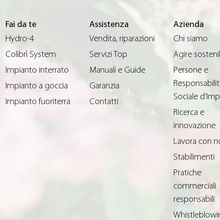
Fai da te
Assistenza
Azienda
Hydro-4
Vendita, riparazioni
Chi siamo
Colibrì System
Servizi Top
Agire sosteni
Impianto interrato
Manuali e Guide
Persone e
Responsabilit
Impianto a goccia
Garanzia
Sociale d’Imp
Impianto fuoriterra
Contatti
Ricerca e
innovazione
Lavora con n
Stabilimenti
Pratiche
commerciali
responsabili
Whistleblowi