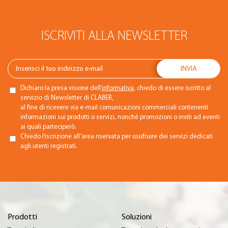
ISCRIVITI ALLA NEWSLETTER
Dichiaro la presa visione dell’
informativa
, chiedo di essere iscritto al
servizio di Newsletter di CLABER,
al fine di ricevere via e-mail comunicazioni commerciali contenenti
informazioni sui prodotti o servizi, nonché promozioni o inviti ad eventi
ai quali parteciperò.
Chiedo l’iscrizione all’area riservata per usufruire dei servizi dedicati
agli utenti registrati.
Prodotti
Soluzioni