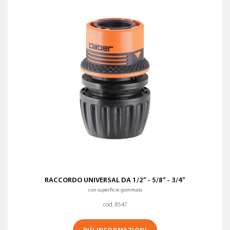
Nome (A-Z)
Nome (Z-A)
CON AQUASTOP
?
PULISCI I FILTRI
RACCORDO UNIVERSAL DA 1/2” - 5/8” - 3/4”
con superficie gommata
cod. 8547