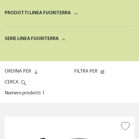
PRODOTTI LINEA FUORITERRA
SERIE LINEA FUORITERRA
ORDINA PER
FILTRA PER
CERCA
Numero prodotti: 1
Codice (0-9)
TIPOLOGIA DI PRODOTTO
AGGIUNGI ALLA
Codice (9-0)
WISHLIST